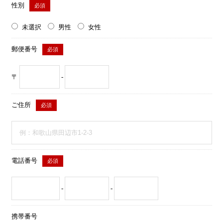
性別
必須
未選択
男性
女性
郵便番号
必須
〒
-
ご住所
必須
電話番号
必須
-
-
携帯番号